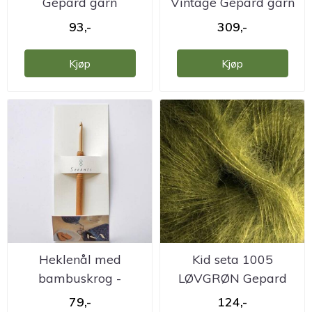
Gepard garn
Vintage Gepard garn
93,-
309,-
Kjøp
Kjøp
Heklenål med
Kid seta 1005
bambuskrog -
LØVGRØN Gepard
Koshitsu
79,-
124,-