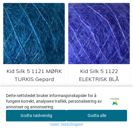
Kid Silk 5 1121 MØRK
Kid Silk 5 1122
TURKIS Gepard
ELEKTRISK BLÅ
Gepard
109,-
109,-
Dette nettstedet bruker informasjonskapsler for å
Powered by
fungere korrekt, analysere trafikk, personalisering av
Kjøp
Kjøp
annonser og annonsering.
Godta nødvendig
Godta alle
0
Juster innstillingene
Hjem
Meny
Søk
Konto
Handlekurv