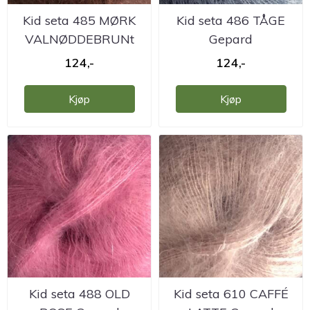
Kid seta 485 MØRK
Kid seta 486 TÅGE
VALNØDDEBRUNt
Gepard
Gepard
124,-
124,-
Kjøp
Kjøp
Kid seta 488 OLD
Kid seta 610 CAFFÉ