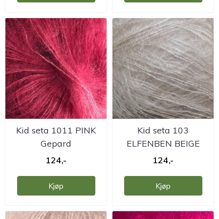
Kid seta 1011 PINK
Kid seta 103
Gepard
ELFENBEN BEIGE
Gepard
124,-
124,-
Kjøp
Kjøp