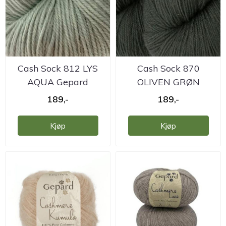
Cash Sock 812 LYS
Cash Sock 870
AQUA Gepard
OLIVEN GRØN
Gepard
189,-
189,-
Kjøp
Kjøp