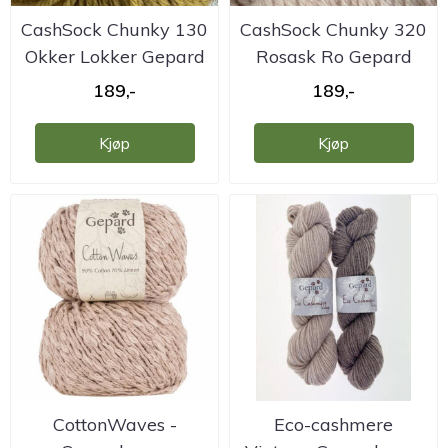
CashSock Chunky 130
CashSock Chunky 320
Okker Lokker Gepard
Rosask Ro Gepard
189,-
189,-
Kjøp
Kjøp
CottonWaves -
Eco-cashmere