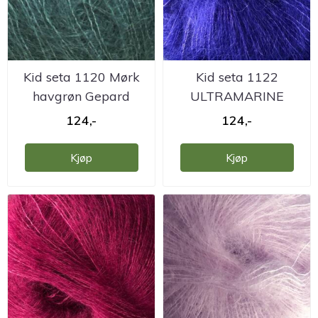
Kid seta 1120 Mørk
Kid seta 1122
havgrøn Gepard
ULTRAMARINE
Gepard
124,-
124,-
Kjøp
Kjøp