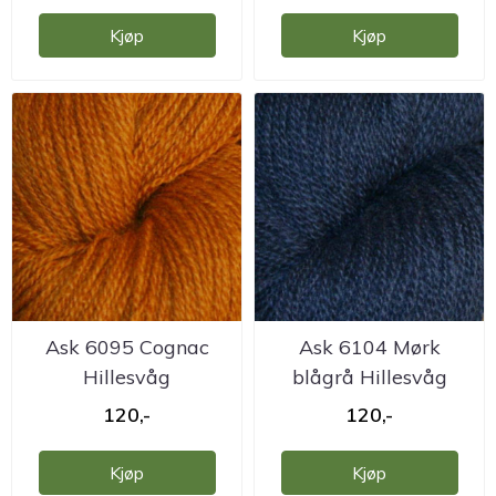
Kjøp
Kjøp
Ask 6095 Cognac
Ask 6104 Mørk
Hillesvåg
blågrå Hillesvåg
ullvarefabrikk
ullvarefabrikk
120,-
120,-
Kjøp
Kjøp