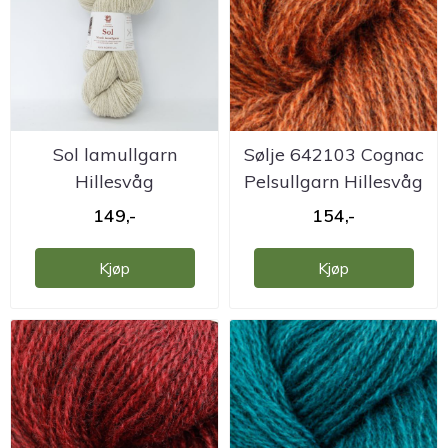
Sol lamullgarn
Sølje 642103 Cognac
Hillesvåg
Pelsullgarn Hillesvåg
Ullvarefabrikk
149,-
154,-
Kjøp
Kjøp