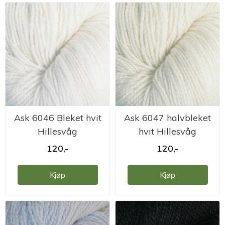
Ask 6046 Bleket hvit
Ask 6047 halvbleket
Hillesvåg
hvit Hillesvåg
ullvarefabrikk
ullvarefabrikk
120,-
120,-
Kjøp
Kjøp