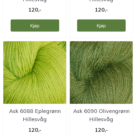
ullvarefabrikk
ullvarefabrikk
120,-
120,-
Kjøp
Kjøp
Ask 6088 Eplegrønn
Ask 6090 Olivengrønn
Hillesvåg
Hillesvåg
ullvarefabrikk
ullvarefabrikk
120,-
120,-