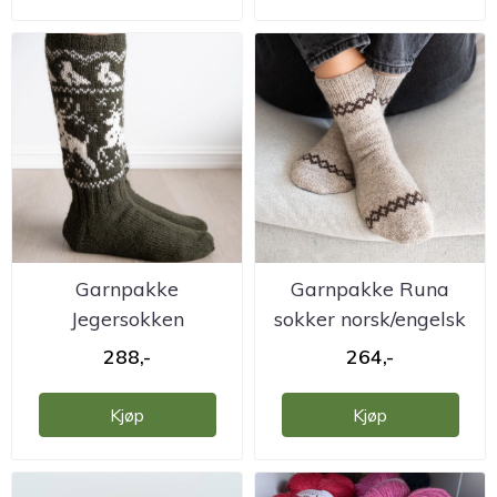
Garnpakke
Garnpakke Runa
Jegersokken
sokker norsk/engelsk
norsk/engelsk
Hillesvåg
288,-
264,-
Hillesvåg
Kjøp
Kjøp