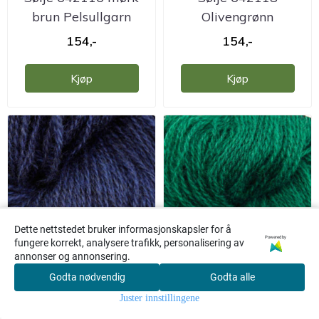
brun Pelsullgarn
Olivengrønn
Hillesvåg
Pelsullgarn Hillesvåg
154,-
154,-
Kjøp
Kjøp
Dette nettstedet bruker informasjonskapsler for å
Powered by
fungere korrekt, analysere trafikk, personalisering av
annonser og annonsering.
Sølje 642125 Lys
Sølje 642126 Grønn
Godta nødvendig
Godta alle
0
marine Pelsullgarn
Pelsullgarn Hillesvåg
Juster innstillingene
Hjem
Meny
Søk
Konto
Handlekurv
Hillesvåg