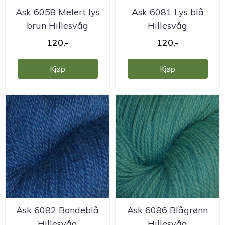
Ask 6058 Melert lys
Ask 6081 Lys blå
brun Hillesvåg
Hillesvåg
ullvarefabrikk
ullvarefabrikk
120,-
120,-
Kjøp
Kjøp
Ask 6082 Bondeblå
Ask 6086 Blågrønn
Hillesvåg
Hillesvåg