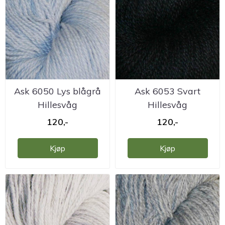
Ask 6050 Lys blågrå
Ask 6053 Svart
Hillesvåg
Hillesvåg
ullvarefabrikk
ullvarefabrikk
120,-
120,-
Kjøp
Kjøp