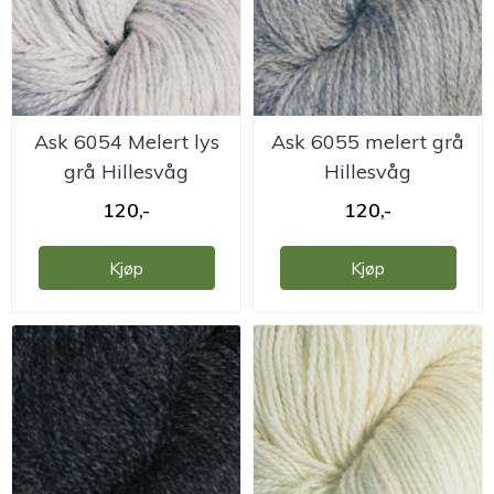
Ask 6054 Melert lys
Ask 6055 melert grå
grå Hillesvåg
Hillesvåg
ullvarefabrikk
ullvarefabrikk
120,-
120,-
Kjøp
Kjøp