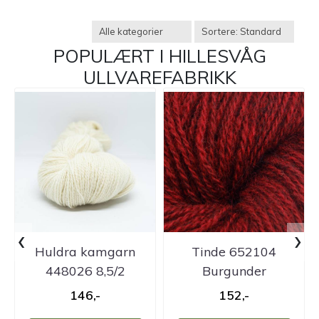
POPULÆRT I
HILLESVÅG
ULLVAREFABRIKK
‹
›
Huldra kamgarn
Tinde 652104
448026 8,5/2
Burgunder
ubleket hvit
Pelsullgarn
146,-
152,-
Hillesvåg