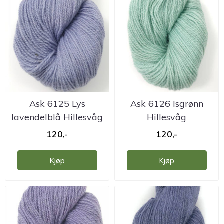
Ask 6125 Lys
Ask 6126 Isgrønn
lavendelblå Hillesvåg
Hillesvåg
ullvarefabrikk
ullvarefabrikk
120,-
120,-
Kjøp
Kjøp