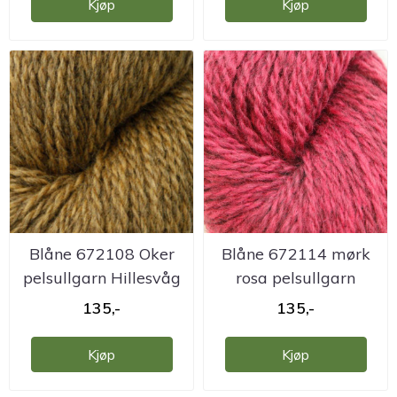
Kjøp
Kjøp
Blåne 672108 Oker
Blåne 672114 mørk
pelsullgarn Hillesvåg
rosa pelsullgarn
Hillesvåg
135,-
135,-
Kjøp
Kjøp