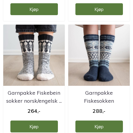
Kjøp
Kjøp
Garnpakke Fiskebein
Garnpakke
sokker norsk/engelsk ...
Fiskesokken
norsk/engelsk
264,-
288,-
Hillesvåg
Kjøp
Kjøp