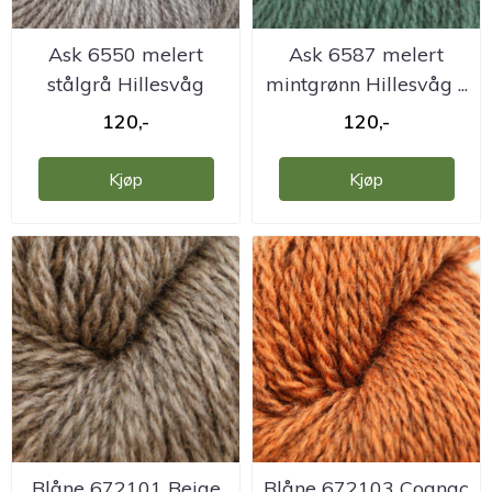
Ask 6550 melert
Ask 6587 melert
stålgrå Hillesvåg
mintgrønn Hillesvåg ...
ullvarefabrikk
120,-
120,-
Kjøp
Kjøp
Blåne 672101 Beige
Blåne 672103 Cognac