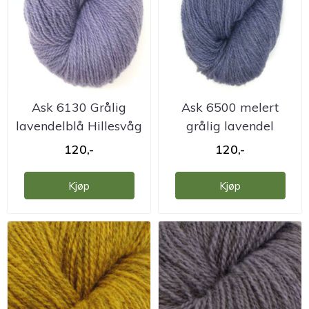
Ask 6130 Grålig
Ask 6500 melert
lavendelblå Hillesvåg
grålig lavendel
...
Hillesvåg ...
120,-
120,-
Kjøp
Kjøp