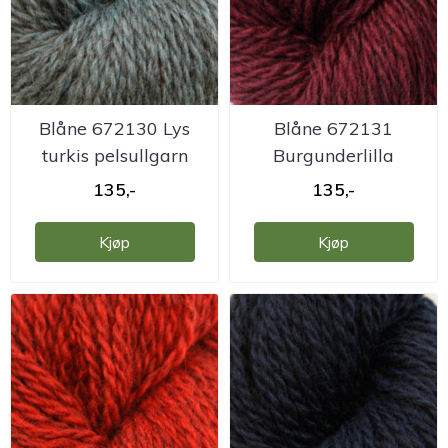
Blåne 672130 Lys
Blåne 672131
turkis pelsullgarn
Burgunderlilla
Hillesvåg
pelsullgarn Hillesvåg
135,-
135,-
Kjøp
Kjøp