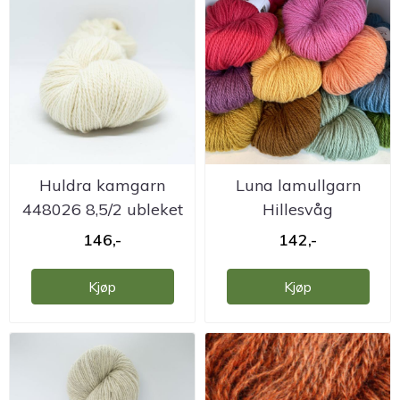
Huldra kamgarn
Luna lamullgarn
448026 8,5/2 ubleket
Hillesvåg
hvit
Ullvarefabrikk
146,-
142,-
Kjøp
Kjøp