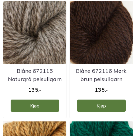
Blåne 672115
Blåne 672116 Mørk
Naturgrå pelsullgarn
brun pelsullgarn
Hillesvåg
Hillesvåg
135,-
135,-
Kjøp
Kjøp