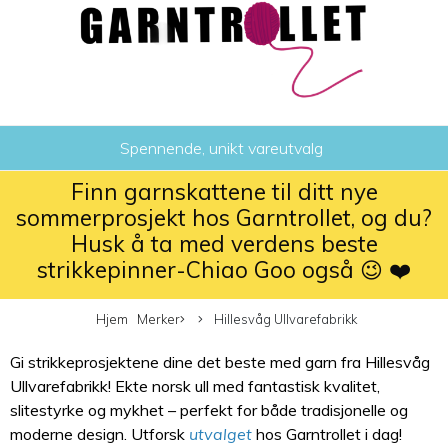
Spennende, unikt vareutvalg
Finn garnskattene til ditt nye
sommerprosjekt hos Garntrollet, og du?
Husk å ta med verdens beste
strikkepinner-Chiao Goo også 😉 ❤️
Hjem
Merker
Hillesvåg Ullvarefabrikk
Gi strikkeprosjektene dine det beste med garn fra Hillesvåg
Ullvarefabrikk! Ekte norsk ull med fantastisk kvalitet,
slitestyrke og mykhet – perfekt for både tradisjonelle og
moderne design. Utforsk
utvalget
hos Garntrollet i dag!