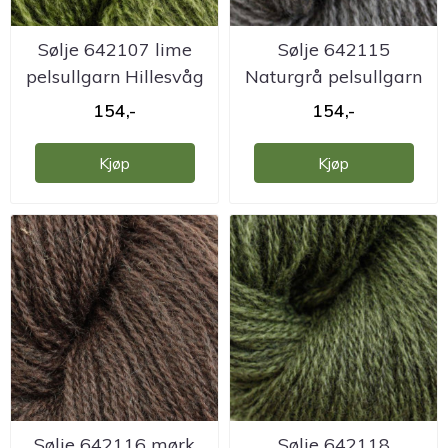
Sølje 642107 lime
Sølje 642115
pelsullgarn Hillesvåg
Naturgrå pelsullgarn
Hillesvåg
154,-
154,-
Kjøp
Kjøp
Sølje 642116 mørk
Sølje 642118