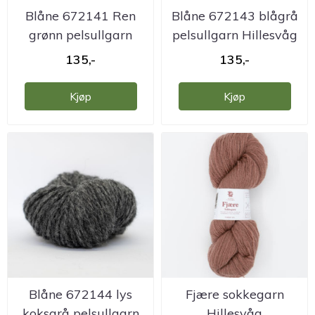
Blåne 672141 Ren
Blåne 672143 blågrå
grønn pelsullgarn
pelsullgarn Hillesvåg
Hillesvåg
135,-
135,-
Kjøp
Kjøp
Blåne 672144 lys
Fjære sokkegarn
koksgrå pelsullgarn
Hillesvåg