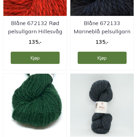
Blåne 672132 Rød
Blåne 672133
pelsullgarn Hillesvåg
Marineblå pelsullgarn
Hillesvåg
135,-
135,-
Kjøp
Kjøp