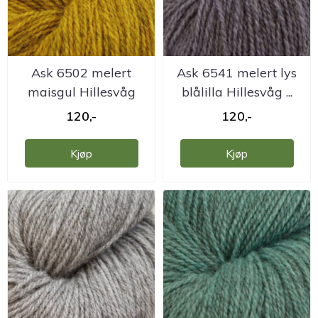
Ask 6502 melert
Ask 6541 melert lys
maisgul Hillesvåg
blålilla Hillesvåg ...
ullvarefabrikk
120,-
120,-
Kjøp
Kjøp