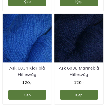
Kjøp
Kjøp
Ask 6034 Klar blå
Ask 6038 Marineblå
Hillesvåg
Hillesvåg
ullvarefabrikk
ullvarefabrikk
120,-
120,-
Kjøp
Kjøp