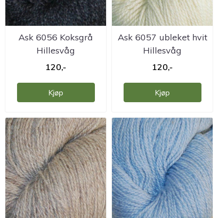
Ask 6056 Koksgrå
Ask 6057 ubleket hvit
Hillesvåg
Hillesvåg
ullvarefabrikk
ullvarefabrikk
120,-
120,-
Kjøp
Kjøp