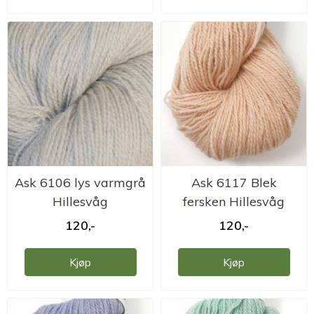
Ask 6106 lys varmgrå
Ask 6117 Blek
Hillesvåg
fersken Hillesvåg
ullvarefabrikk
ullvarefabrikk
120,-
120,-
Kjøp
Kjøp