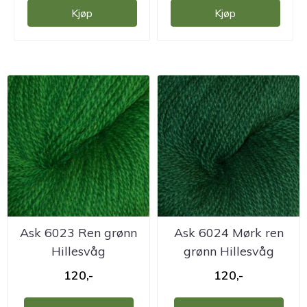
Kjøp
Kjøp
Ask 6023 Ren grønn
Ask 6024 Mørk ren
Hillesvåg
grønn Hillesvåg
ullvarefabrikk
ullvarefabrikk
120,-
120,-