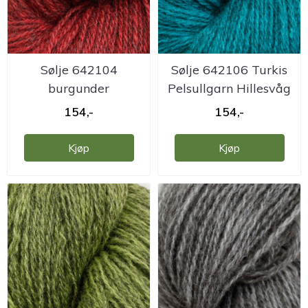
Sølje 642104
Sølje 642106 Turkis
burgunder
Pelsullgarn Hillesvåg
Pelsullgarn Hillesvåg
154,-
154,-
Kjøp
Kjøp