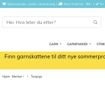
Spennende, unikt vareutvalg
|
fast frakt kr. 89,-
|
fri
GARN
GARNPAKKER
STRI
Finn garnskattene til ditt nye sommerpr
Hjem
Merker
Teapigs