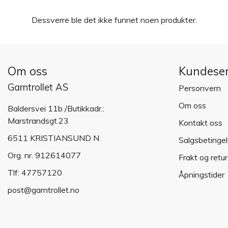
Dessverre ble det ikke funnet noen produkter.
Om oss
Kundeser
Garntrollet AS
Personvern
Om oss
Baldersvei 11b /Butikkadr.:
Marstrandsgt.23
Kontakt oss
6511 KRISTIANSUND N
Salgsbetingel
Org. nr. 912614077
Frakt og retur
Tlf:
47757120
Åpningstider
post@garntrollet.no