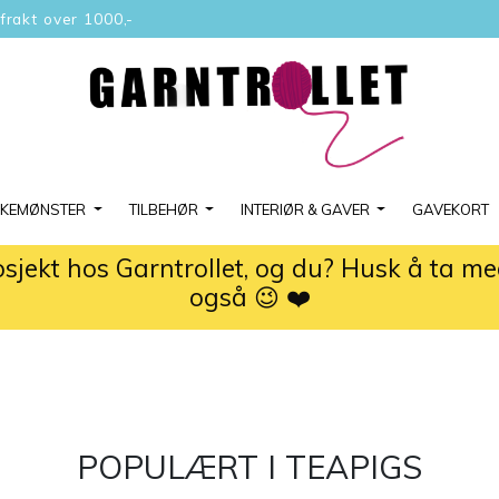
 frakt over 1000,-
KKEMØNSTER
TILBEHØR
INTERIØR & GAVER
GAVEKORT
osjekt hos Garntrollet, og du? Husk å ta m
også 😉 ❤️
POPULÆRT I
TEAPIGS