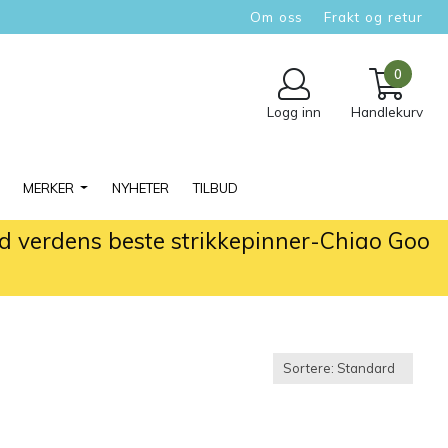
Om oss
Frakt og retur
0
Logg inn
Handlekurv
MERKER
NYHETER
TILBUD
ed verdens beste strikkepinner-Chiao Goo