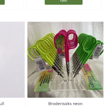
Kjøp
ull
Broderisaks neon