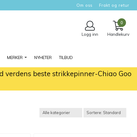
Om oss
Frakt og retur
0
Logg inn
Handlekurv
MERKER
NYHETER
TILBUD
ed verdens beste strikkepinner-Chiao Goo