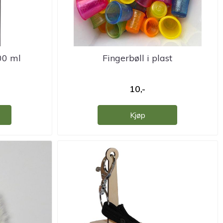
00 ml
Fingerbøll i plast
10,-
Kjøp