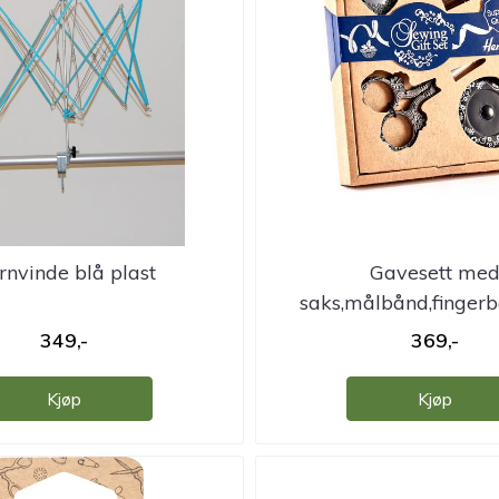
rnvinde blå plast
Gavesett me
saks,målbånd,fingerb
349,-
369,-
Kjøp
Kjøp