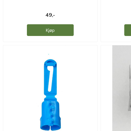
49,-
Kjøp