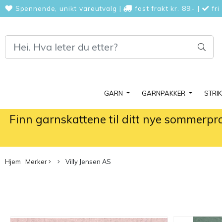
Spennende, unikt vareutvalg
|
fast frakt kr. 89,-
|
fri
GARN
GARNPAKKER
STRI
Finn garnskattene til ditt nye sommerpr
Hjem
Merker
Villy Jensen AS