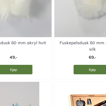
sdusk 80 mm akryl hvit
Fuskepelsdusk 80 mm p
silk
49,-
69,-
Kjøp
Kjøp