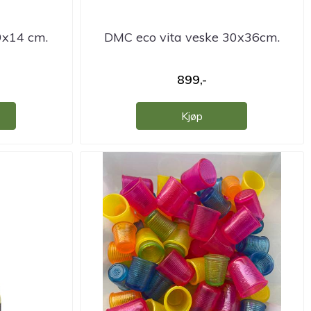
9x14 cm.
DMC eco vita veske 30x36cm.
899,-
Kjøp