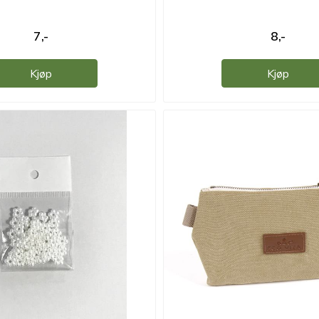
7,-
8,-
Kjøp
Kjøp