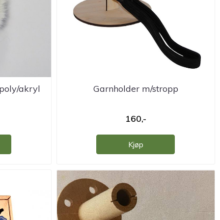
oly/akryl
Garnholder m/stropp
160,-
Kjøp