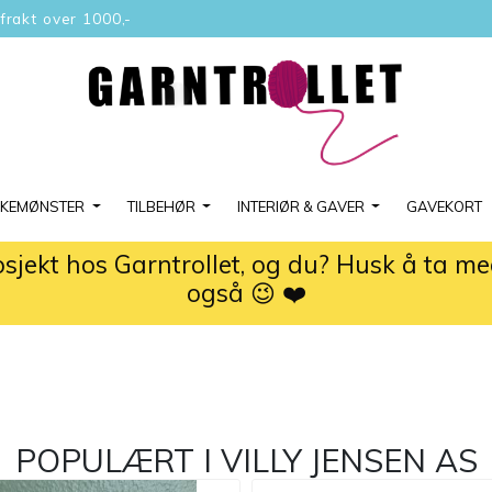
 frakt over 1000,-
KKEMØNSTER
TILBEHØR
INTERIØR & GAVER
GAVEKORT
osjekt hos Garntrollet, og du? Husk å ta m
også 😉 ❤️
POPULÆRT I
VILLY JENSEN AS