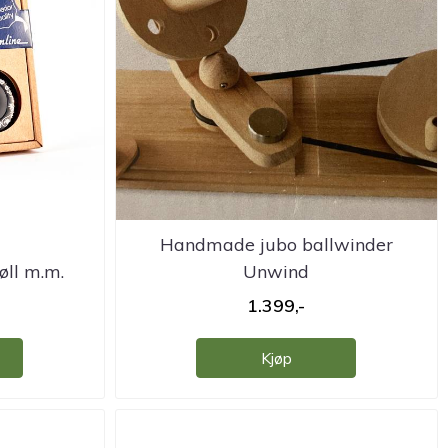
d
Handmade jubo ballwinder
øll m.m.
Unwind
1.399,-
Kjøp