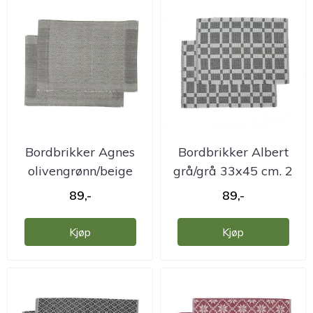
Bordbrikker Agnes
Bordbrikker Albert
olivengrønn/beige
grå/grå 33x45 cm. 2
33x45 cm. 2 ...
pk.
89,-
89,-
Kjøp
Kjøp