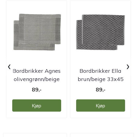
‹
›
Bordbrikker Agnes
Bordbrikker Ella
olivengrønn/beige
brun/beige 33x45
33x45 cm. 2 ...
cm. 2 pk.
89,-
89,-
Kjøp
Kjøp