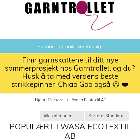
Spennende, unikt vareutvalg
Finn garnskattene til ditt nye
sommerprosjekt hos Garntrollet, og du?
Husk å ta med verdens beste
strikkepinner-Chiao Goo også 😉 ❤️
Hjem
Merker
Wasa Ecotextil AB
POPULÆRT I
WASA ECOTEXTIL
AB