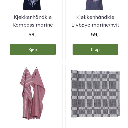
Kjøkkenhåndkle
Kjøkkenhåndkle
Kompass marine
Livbøye marine/hvit
45x60 cm. ...
45x60 cm. ...
59,-
59,-
Kjøp
Kjøp