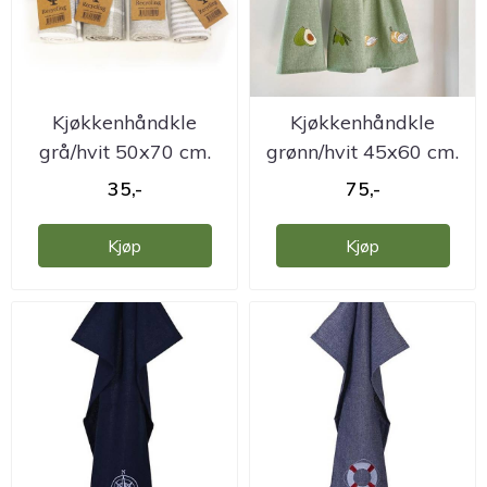
Kjøkkenhåndkle
Kjøkkenhåndkle
grå/hvit 50x70 cm.
grønn/hvit 45x60 cm.
resirkulert
resirkulert
35,-
75,-
Kjøp
Kjøp