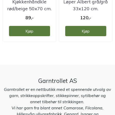
Kjøkkenhåndkle
Løper Albert grå/grå
rød/beige 50x70 cm.
33x120 cm.
2 pk. ...
resirkulert
89,-
120,-
Kjøp
Kjøp
Garntrollet AS
Garntrollet er en nettbutikk med et spennende utvalg av
garn, strikkeoppskrifter, stikkepinner, sytilbehør og
annet tilbehør til strikkingen.
Vi har garn fra blant annet Camarose, Filcolana,
Hillesvåg ullvarefabrikk, Gepard, Isager og