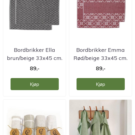
Bordbrikker Ella
Bordbrikker Emma
brun/beige 33x45 cm.
Rød/beige 33x45 cm.
2 pk.
2 pk.
89,-
89,-
Kjøp
Kjøp