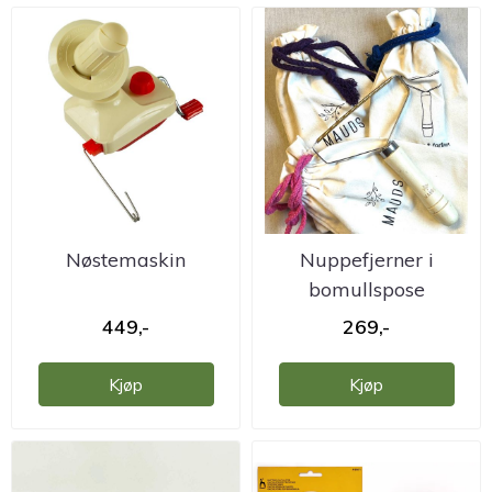
Nøstemaskin
Nuppefjerner i
bomullspose
449,-
269,-
Kjøp
Kjøp