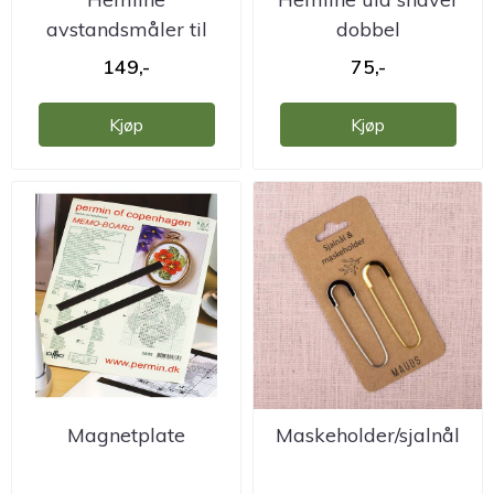
avstandsmåler til
dobbel
knapper
149,-
75,-
Kjøp
Kjøp
Magnetplate
Maskeholder/sjalnål