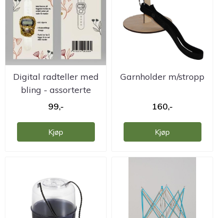
Digital radteller med
Garnholder m/stropp
bling - assorterte
farger
99,-
160,-
Kjøp
Kjøp