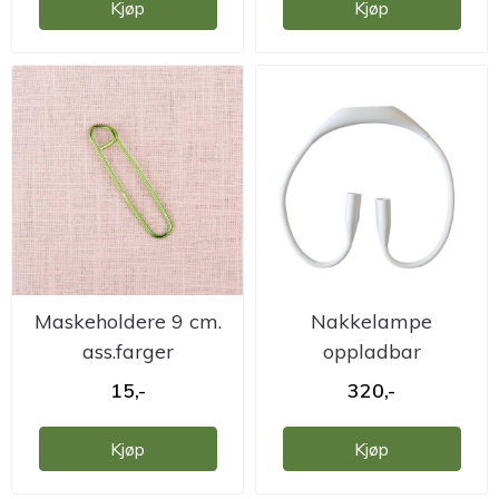
Kjøp
Kjøp
Maskeholdere 9 cm.
Nakkelampe
ass.farger
oppladbar
15,-
320,-
Kjøp
Kjøp