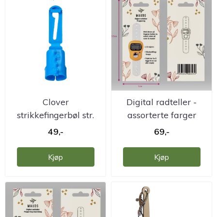
Clover
Digital radteller -
strikkefingerbøl str.
assorterte farger
s/m
49,-
69,-
Kjøp
Kjøp