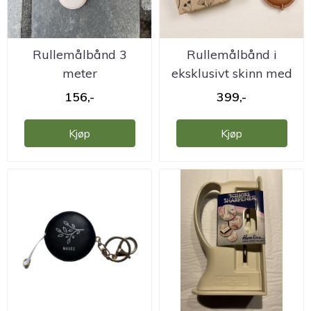
Rullemålbånd 3
Rullemålbånd i
meter
eksklusivt skinn med
avtagbar snor
156,-
399,-
Kjøp
Kjøp