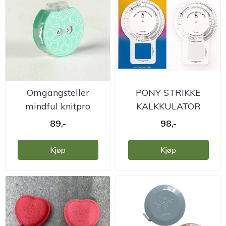
Omgangsteller
PONY STRIKKE
mindful knitpro
KALKKULATOR
PLAST
89,-
98,-
Kjøp
Kjøp