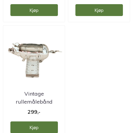
Kjøp
Kjøp
Vintage
rullemålebånd
sølvgris
299,-
Kjøp