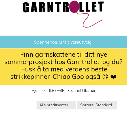
Spennende, unikt vareutvalg
Finn garnskattene til ditt nye
sommerprosjekt hos Garntrollet, og du?
Husk å ta med verdens beste
strikkepinner-Chiao Goo også 😉 ❤️
Hjem
TILBEHØR
annet tilbehør