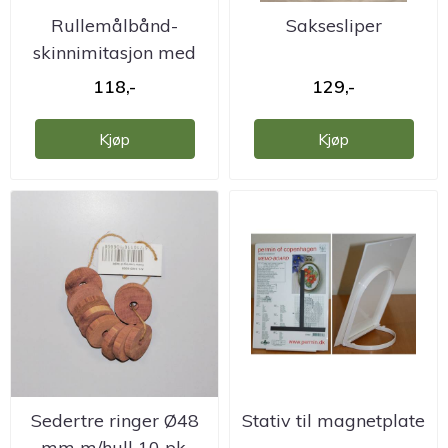
Rullemålbånd-
Saksesliper
skinnimitasjon med
nøkkelring og ...
118,-
129,-
Kjøp
Kjøp
Sedertre ringer Ø48
Stativ til magnetplate
mm m/hull 10 pk.