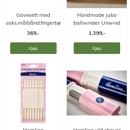
Gavesett med
Handmade jubo
saks,målbånd,fingerbøll
ballwinder Unwind
m.m.
369,-
1.399,-
Kjøp
Kjøp
Hemline
Hemline uld shaver