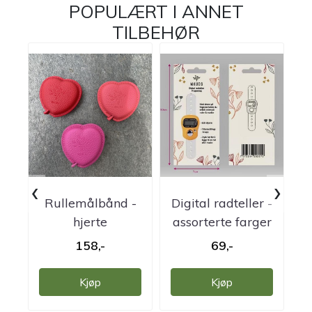
POPULÆRT I
ANNET
TILBEHØR
‹
›
Rullemålbånd -
Digital radteller -
hjerte
assorterte farger
sa
158,-
69,-
Kjøp
Kjøp