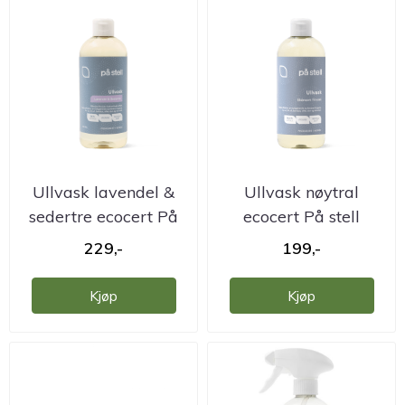
Ullvask lavendel &
Ullvask nøytral
sedertre ecocert På
ecocert På stell
stell
229,-
199,-
Kjøp
Kjøp