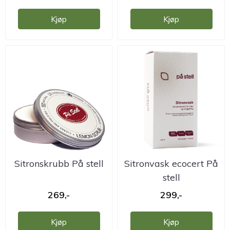
Kjøp
Kjøp
Sitronskrubb På stell
Sitronvask ecocert På
stell
269,-
299,-
Kjøp
Kjøp