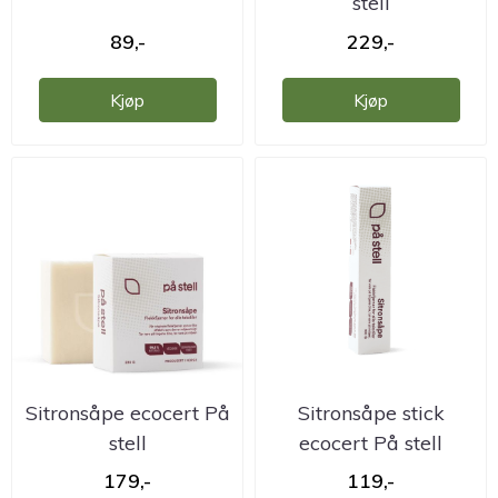
stell
89,-
229,-
Kjøp
Kjøp
Sitronsåpe ecocert På
Sitronsåpe stick
stell
ecocert På stell
179,-
119,-