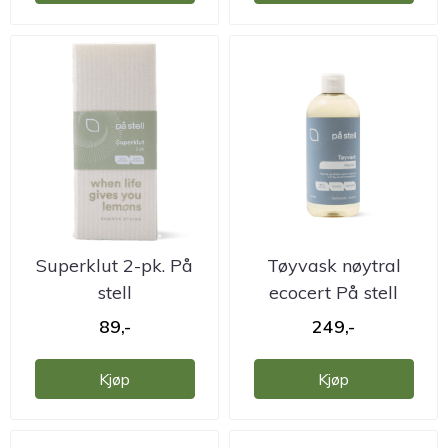
Superklut 2-pk. På
Tøyvask nøytral
stell
ecocert På stell
89,-
249,-
Kjøp
Kjøp