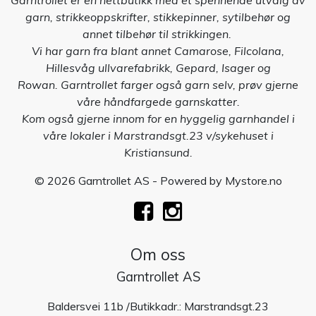
Garntrollet er en nettbutikk med et spennende utvalg av
garn, strikkeoppskrifter, stikkepinner, sytilbehør og
annet tilbehør til strikkingen.
Vi har garn fra blant annet Camarose, Filcolana,
Hillesvåg ullvarefabrikk, Gepard, Isager og
Rowan. Garntrollet farger også garn selv, prøv gjerne
våre håndfargede garnskatter.
Kom også gjerne innom for en hyggelig garnhandel i
våre lokaler i Marstrandsgt.23 v/sykehuset i
Kristiansund.
© 2026 Garntrollet AS - Powered by
Mystore.no
Om oss
Garntrollet AS
Baldersvei 11b /Butikkadr.: Marstrandsgt.23