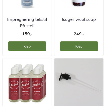
Impregnering tekstil
Isager wool soap
På stell
159,-
249,-
Kjøp
Kjøp