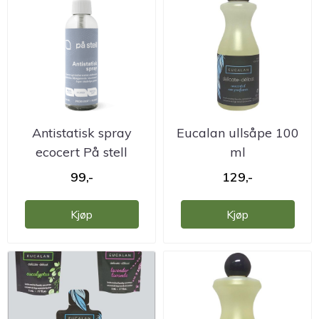
Antistatisk spray
Eucalan ullsåpe 100
ecocert På stell
ml
99,-
129,-
Kjøp
Kjøp