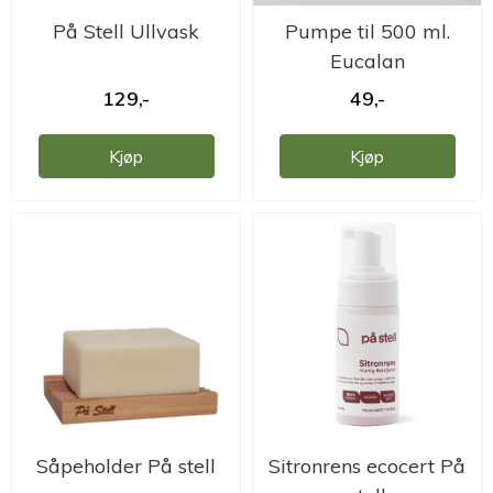
På Stell Ullvask
Pumpe til 500 ml.
Eucalan
129,-
49,-
Kjøp
Kjøp
Såpeholder På stell
Sitronrens ecocert På