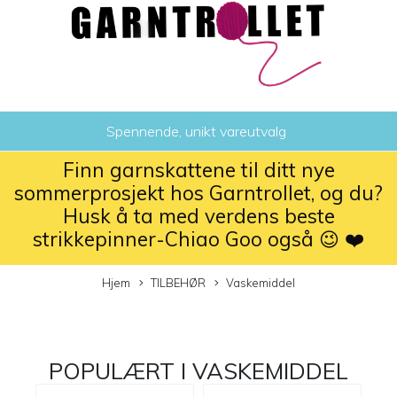
Spennende, unikt vareutvalg
Finn garnskattene til ditt nye
sommerprosjekt hos Garntrollet, og du?
Husk å ta med verdens beste
strikkepinner-Chiao Goo også 😉 ❤️
Hjem
TILBEHØR
Vaskemiddel
POPULÆRT I
VASKEMIDDEL