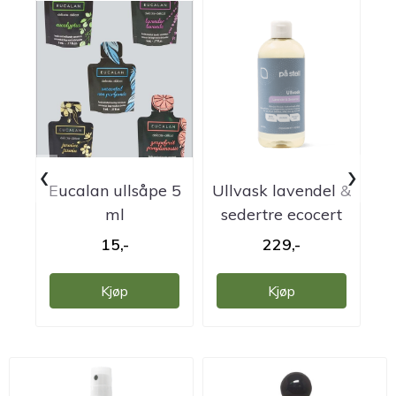
‹
›
Eucalan ullsåpe 5
Ullvask lavendel &
ml
sedertre ecocert
På stell
15,-
229,-
Kjøp
Kjøp