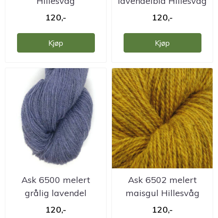
Hillesvåg
lavendelblå Hillesvåg
ullvarefabrikk
...
120,-
120,-
Kjøp
Kjøp
Ask 6500 melert
Ask 6502 melert
grålig lavendel
maisgul Hillesvåg
Hillesvåg ...
ullvarefabrikk
120,-
120,-