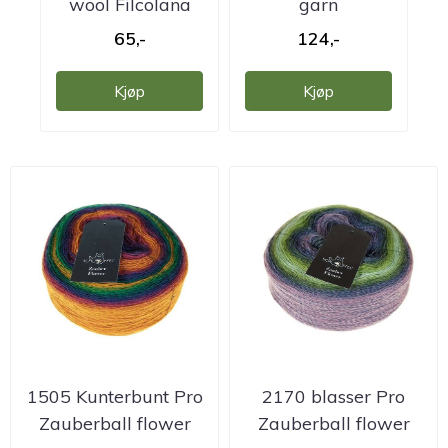
wool Filcolana
garn
garn
65,-
124,-
Kjøp
Kjøp
1505 Kunterbunt Pro
2170 blasser Pro
Zauberball flower
Zauberball flower