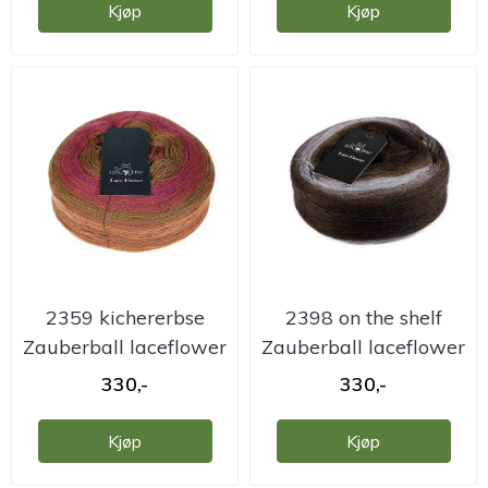
Kjøp
Kjøp
2359 kichererbse
2398 on the shelf
Zauberball laceflower
Zauberball laceflower
garn
garn
330,-
330,-
Kjøp
Kjøp