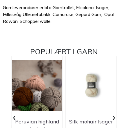
Garnleverandører er bl.a
Garntrollet
,
Filcolana
,
Isager
,
Hillesvåg Ullvarefabrikk
,
Camarose
,
Gepard Garn
,
Opal
,
Rowan
,
Schoppel wolle
.
POPULÆRT I
GARN
‹
›
Peruvian highland
Silk mohair Isager