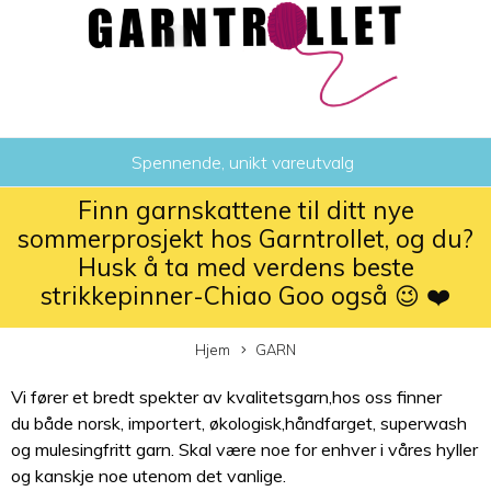
Spennende, unikt vareutvalg
Finn garnskattene til ditt nye
sommerprosjekt hos Garntrollet, og du?
Husk å ta med verdens beste
strikkepinner-Chiao Goo også 😉 ❤️
Hjem
GARN
Vi fører et bredt spekter av kvalitetsgarn,hos oss finner
du både norsk, importert, økologisk,håndfarget, superwash
og mulesingfritt garn. Skal være noe for enhver i våres hyller
og kanskje noe utenom det vanlige.