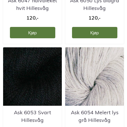
Ask 6047 halvbleket
Ask 6050 Lys blågrå
hvit Hillesvåg
Hillesvåg
ullvarefabrikk
ullvarefabrikk
120,-
120,-
Kjøp
Kjøp
Ask 6053 Svart
Ask 6054 Melert lys
Hillesvåg
grå Hillesvåg