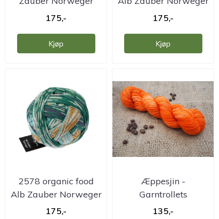
Zauber Norweger
Alb Zauber Norweger
garn
garn
175,-
175,-
Kjøp
Kjøp
2578 organic food
Æppesjin -
Alb Zauber Norweger
Garntrollets
garn
håndfargede skatter
175,-
135,-