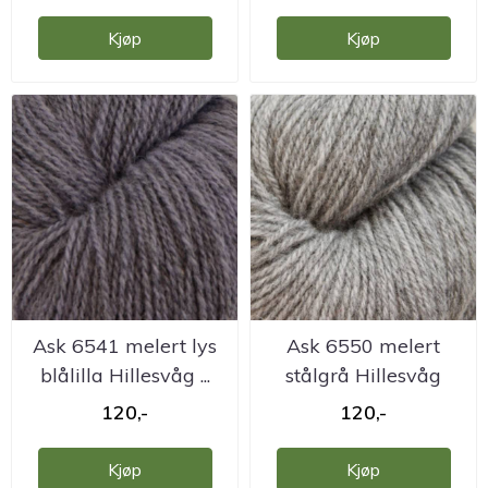
Kjøp
Kjøp
Ask 6541 melert lys
Ask 6550 melert
blålilla Hillesvåg ...
stålgrå Hillesvåg
ullvarefabrikk
120,-
120,-
Kjøp
Kjøp