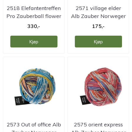
2518 Elefantentreffen
2571 village elder
Pro Zauberball flower
Alb Zauber Norweger
garn
garn
330,-
175,-
Kjøp
Kjøp
2573 Out of office Alb
2575 orient express