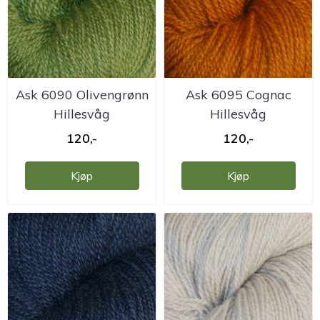
Ask 6090 Olivengrønn
Ask 6095 Cognac
Hillesvåg
Hillesvåg
ullvarefabrikk
ullvarefabrikk
120,-
120,-
Kjøp
Kjøp