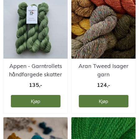
Appen - Garntrollets
Aran Tweed Isager
håndfargede skatter
garn
135,-
124,-
Kjøp
Kjøp