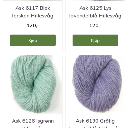
Ask 6117 Blek
Ask 6125 Lys
fersken Hillesvåg
lavendelblå Hillesvåg
ullvarefabrikk
ullvarefabrikk
120,-
120,-
Kjøp
Kjøp
Ask 6126 Isgrønn
Ask 6130 Grålig