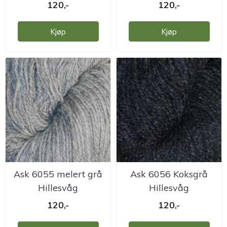
ullvarefabrikk
ullvarefabrikk
120,-
120,-
Kjøp
Kjøp
Ask 6055 melert grå
Ask 6056 Koksgrå
Hillesvåg
Hillesvåg
ullvarefabrikk
ullvarefabrikk
120,-
120,-