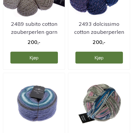
2489 subito cotton
2493 dolcissimo
zauberperlen garn
cotton zauberperlen
garn
200,-
200,-
Kjøp
Kjøp