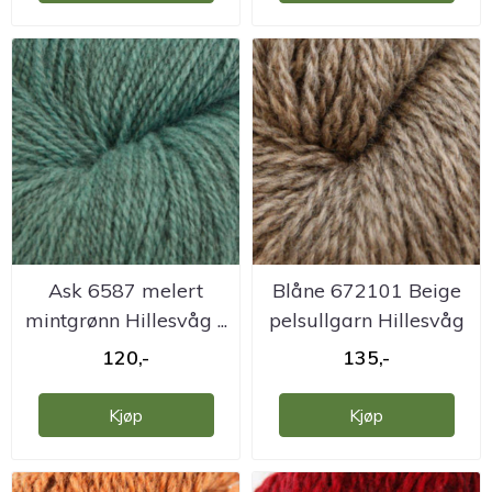
Ask 6587 melert
Blåne 672101 Beige
mintgrønn Hillesvåg ...
pelsullgarn Hillesvåg
120,-
135,-
Kjøp
Kjøp