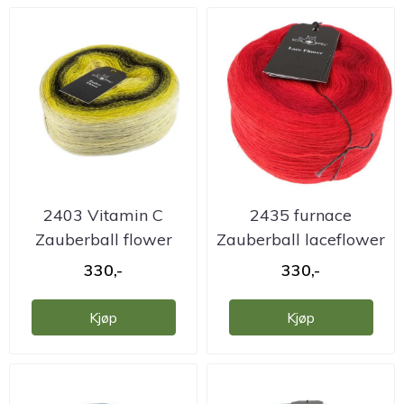
2403 Vitamin C
2435 furnace
Zauberball flower
Zauberball laceflower
garn
garn
330,-
330,-
Kjøp
Kjøp