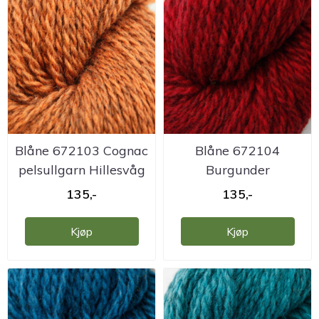
Blåne 672103 Cognac
Blåne 672104
pelsullgarn Hillesvåg
Burgunder
pelsullgarn Hillesvåg
135,-
135,-
Kjøp
Kjøp