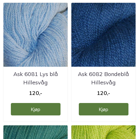
Ask 6081 Lys blå
Ask 6082 Bondeblå
Hillesvåg
Hillesvåg
ullvarefabrikk
ullvarefabrikk
120,-
120,-
Kjøp
Kjøp