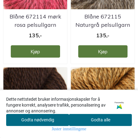
Blåne 672114 mørk
Blåne 672115
rosa pelsullgarn
Naturgrå pelsullgarn
Hillesvåg
Hillesvåg
135,-
135,-
Kjøp
Kjøp
Dette nettstedet bruker informasjonskapsler for å
Powered by
fungere korrekt, analysere trafikk, personalisering av
annonser og annonsering.
Godta nødvendig
Godta alle
0
Juster innstillingene
Hjem
Meny
Søk
Konto
Handlekurv