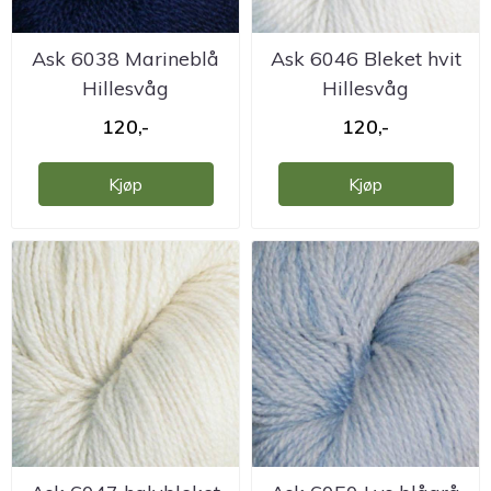
Ask 6038 Marineblå
Ask 6046 Bleket hvit
Hillesvåg
Hillesvåg
ullvarefabrikk
ullvarefabrikk
120,-
120,-
Kjøp
Kjøp