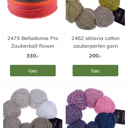
2479 Belladonna Pro
2482 oktavia cotton
Zauberball flower
zauberperlen garn
garn
330,-
200,-
Kjøp
Kjøp