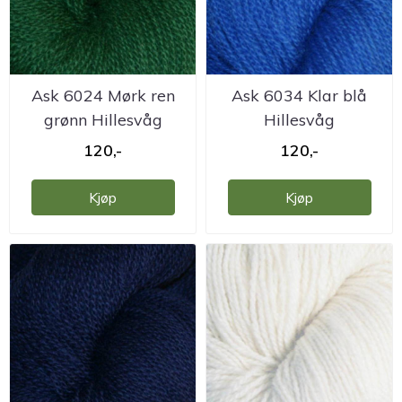
Ask 6024 Mørk ren
Ask 6034 Klar blå
grønn Hillesvåg
Hillesvåg
ullvarefabrikk
ullvarefabrikk
120,-
120,-
Kjøp
Kjøp