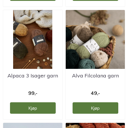
Alpaca 3 Isager garn
Alva Filcolana garn
99,-
49,-
Kjøp
Kjøp