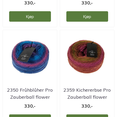
garn
garn
330,-
330,-
Kjøp
Kjøp
2350 Frûhblûher Pro
2359 Kichererbse Pro
Zauberball flower
Zauberball flower
garn
garn
330,-
330,-