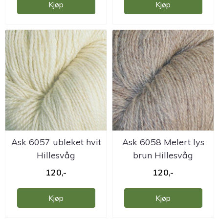
Kjøp
Kjøp
Ask 6057 ubleket hvit
Ask 6058 Melert lys
Hillesvåg
brun Hillesvåg
ullvarefabrikk
ullvarefabrikk
120,-
120,-
Kjøp
Kjøp