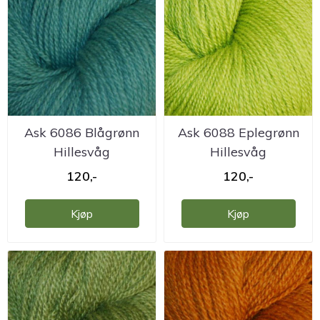
Ask 6086 Blågrønn
Ask 6088 Eplegrønn
Hillesvåg
Hillesvåg
ullvarefabrikk
ullvarefabrikk
120,-
120,-
Kjøp
Kjøp