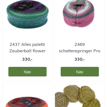
2437 Alles paletti
2469
Zauberball flower
schattenspringer Pro
garn
Zauberball pro flower
330,-
330,-
...
Kjøp
Kjøp