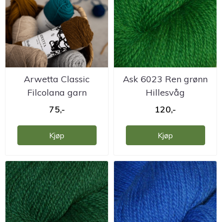
Arwetta Classic
Ask 6023 Ren grønn
Filcolana garn
Hillesvåg
ullvarefabrikk
75,-
120,-
Kjøp
Kjøp