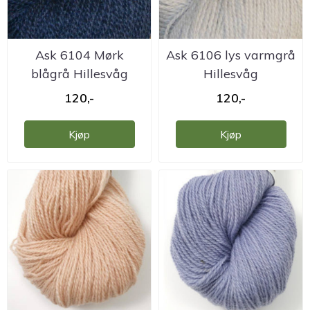
Ask 6104 Mørk
Ask 6106 lys varmgrå
blågrå Hillesvåg
Hillesvåg
ullvarefabrikk
ullvarefabrikk
120,-
120,-
Kjøp
Kjøp