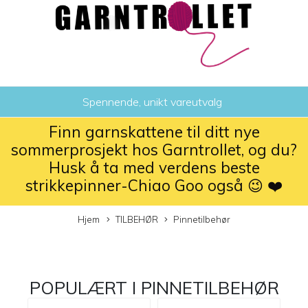
Spennende, unikt vareutvalg
Finn garnskattene til ditt nye
sommerprosjekt hos Garntrollet, og du?
Husk å ta med verdens beste
strikkepinner-Chiao Goo også 😉 ❤️
Hjem
TILBEHØR
Pinnetilbehør
POPULÆRT I
PINNETILBEHØR