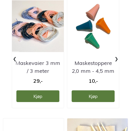
‹
›
Maskevaier 3 mm
Maskestoppere
Va
/ 3 meter
2,0 mm - 4,5 mm
29,-
10,-
Kjøp
Kjøp