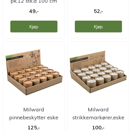
pk.12 stk.a 100 cm
49,-
52,-
Kjøp
Kjøp
Milward
Milward
pinnebeskytter eske
strikkemarkører,eske
med 6 stk eller 10 ...
med 5 stk.
125,-
100,-