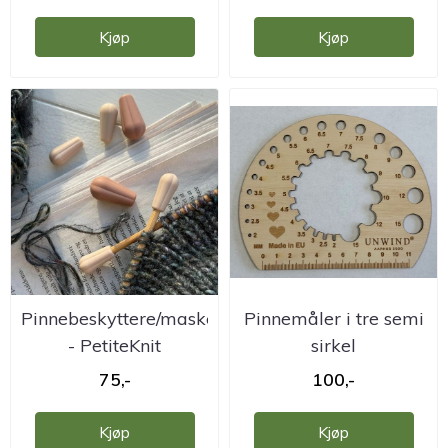
Kjøp
Kjøp
Pinnebeskyttere/maskestoppere
Pinnemåler i tre semi
- PetiteKnit
sirkel
75,-
100,-
Kjøp
Kjøp