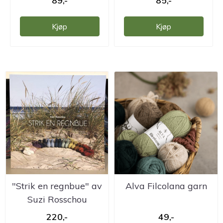
89,-
85,-
Kjøp
Kjøp
"Strik en regnbue" av
Alva Filcolana garn
Suzi Rosschou
220,-
49,-