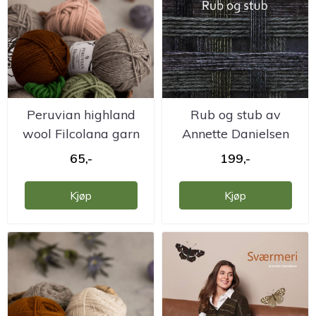
Peruvian highland
Rub og stub av
wool Filcolana garn
Annette Danielsen
65,-
199,-
Kjøp
Kjøp