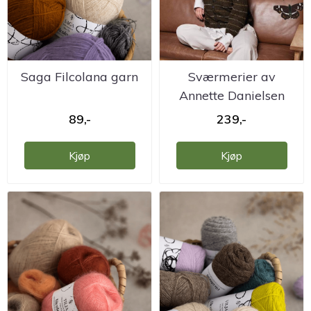
Saga Filcolana garn
Sværmerier av
Annette Danielsen
89,-
239,-
Kjøp
Kjøp