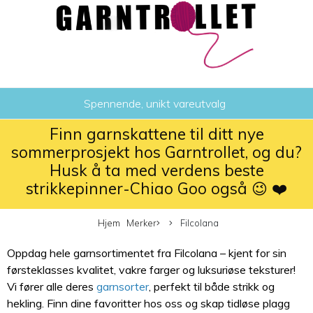
Spennende, unikt vareutvalg
Finn garnskattene til ditt nye
sommerprosjekt hos Garntrollet, og du?
Husk å ta med verdens beste
strikkepinner-Chiao Goo også 😉 ❤️
Hjem
Merker
Filcolana
Oppdag hele garnsortimentet fra Filcolana – kjent for sin
førsteklasses kvalitet, vakre farger og luksuriøse teksturer!
Vi fører alle deres
garnsorter
, perfekt til både strikk og
hekling. Finn dine favoritter hos oss og skap tidløse plagg