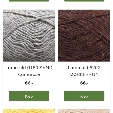
Lama uld 6180 SAND
Lama uld 6202
Camarose
MØRKEBRUN
Camarose
66,-
66,-
Kjøp
Kjøp