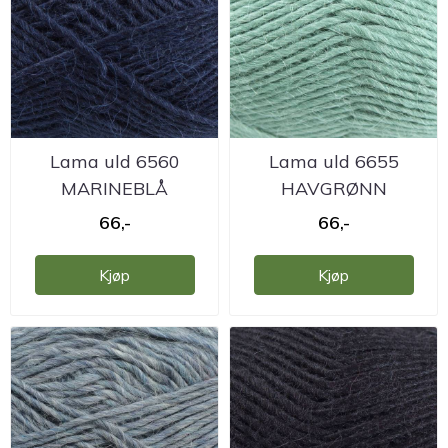
Lama uld 6560
Lama uld 6655
MARINEBLÅ
HAVGRØNN
Camarose
Camarose
66,-
66,-
Kjøp
Kjøp