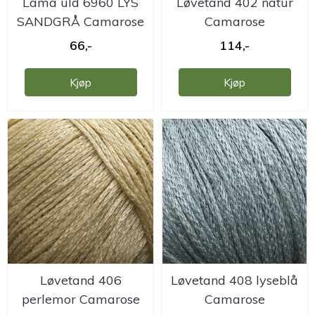
Lama uld 6960 LYS
Løvetand 402 natur
SANDGRÅ Camarose
Camarose
66,-
114,-
Kjøp
Kjøp
Løvetand 406
Løvetand 408 lyseblå
perlemor Camarose
Camarose