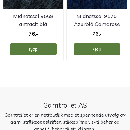
Midnatssol 9568
Midnatssol 9570
antracit blå
Azurblå Camarose
Camarose
76,-
76,-
Kjøp
Kjøp
Garntrollet AS
Garntrollet er en nettbutikk med et spennende utvalg av
garn, strikkeoppskrifter, stikkepinner, sytilbehør og
annet tilbehør til strikkingen.