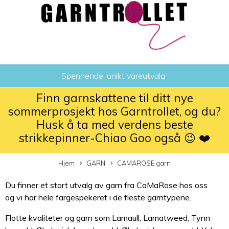
Spennende, unikt vareutvalg
Finn garnskattene til ditt nye
sommerprosjekt hos Garntrollet, og du?
Husk å ta med verdens beste
strikkepinner-Chiao Goo også 😉 ❤️
Hjem
GARN
CAMAROSE garn
Du finner et stort utvalg av garn fra CaMaRose hos oss
og vi har hele fargespekeret i de fleste garntypene.
Flotte kvaliteter og garn som Lamaull, Lamatweed, Tynn