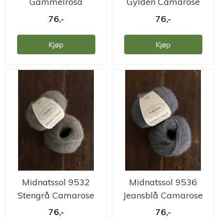
Gammelrosa
Gylden Camarose
Camarose
76,-
76,-
Kjøp
Kjøp
Midnatssol 9532
Midnatssol 9536
Stengrå Camarose
Jeansblå Camarose
76,-
76,-