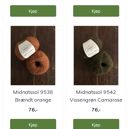
Kjøp
Kjøp
Midnatssol 9538
Midnatssol 9542
Brændt orange
Vissengrøn Camarose
Camarose
76,-
76,-
Kjøp
Kjøp