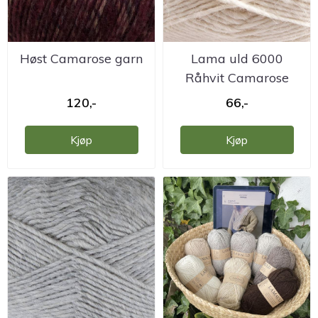
Høst Camarose garn
Lama uld 6000
Råhvit Camarose
120,-
66,-
Kjøp
Kjøp