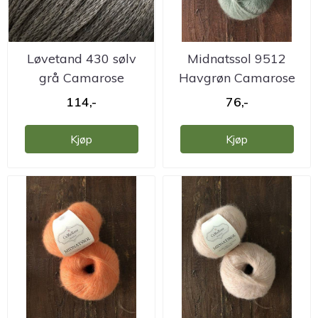
Løvetand 430 sølv
Midnatssol 9512
grå Camarose
Havgrøn Camarose
114,-
76,-
Kjøp
Kjøp