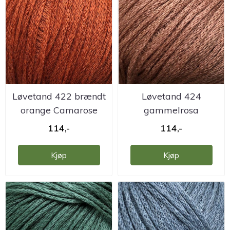
Løvetand 422 brændt
Løvetand 424
orange Camarose
gammelrosa
Camarose
114,-
114,-
Kjøp
Kjøp