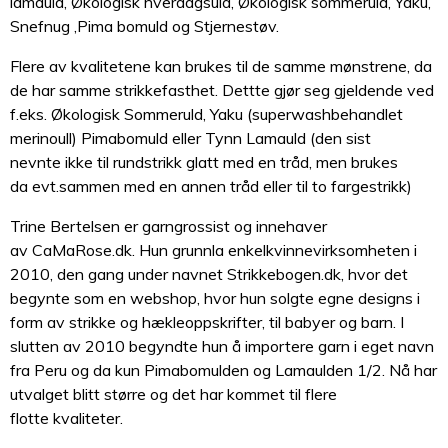
lamauld, Økologisk hverdagsuld, Økologisk sommeruld, Yaku,
Snefnug ,Pima bomuld og Stjernestøv.
Flere av kvalitetene kan brukes til de samme mønstrene, da
de har samme strikkefasthet. Dettte gjør seg gjeldende ved
f.eks. Økologisk Sommeruld, Yaku (superwashbehandlet
merinoull) Pimabomuld eller Tynn Lamauld (den sist
nevnte ikke til rundstrikk glatt med en tråd, men brukes
da evt.sammen med en annen tråd eller til to fargestrikk)
Trine Bertelsen er garngrossist og innehaver
av CaMaRose.dk. Hun grunnla enkelkvinnevirksomheten i
2010, den gang under navnet Strikkebogen.dk, hvor det
begynte som en webshop, hvor hun solgte egne designs i
form av strikke og hækleoppskrifter, til babyer og barn. I
slutten av 2010 begyndte hun å importere garn i eget navn
fra Peru og da kun Pimabomulden og Lamaulden 1/2. Nå har
utvalget blitt større og det har kommet til flere
flotte kvaliteter.