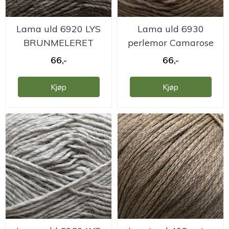
Lama uld 6920 LYS
Lama uld 6930
BRUNMELERET
perlemor Camarose
Camarose
66,-
66,-
Kjøp
Kjøp