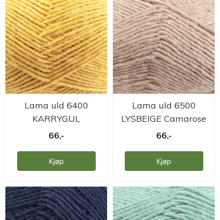
Lama uld 6400
Lama uld 6500
KARRYGUL
LYSBEIGE Camarose
NB!partinr.11+4
66,-
66,-
Camarose
Kjøp
Kjøp