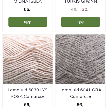
MIDNATSBLÅ
TURKIS GRØNN
Camarose
NB!Partinr.2+1 ...
66,-
30,-
66,-
Kjøp
Kjøp
Lama uld 6030 LYS
Lama uld 6041 GRÅ
ROSA Camarose
Camarose
66,-
66,-