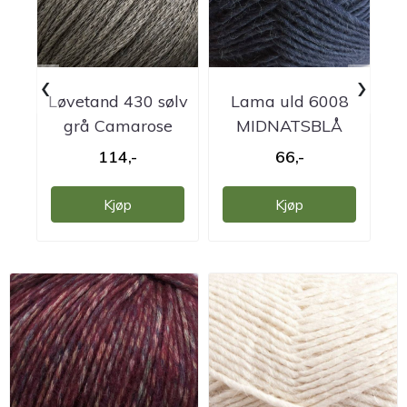
‹
›
Løvetand 430 sølv
Lama uld 6008
L
grå Camarose
MIDNATSBLÅ
Camarose
114,-
66,-
Kjøp
Kjøp