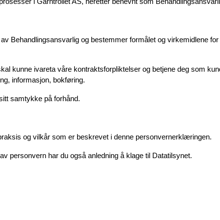
prosesser i Garntrollet AS
, heretter benevnt som Behandlingsansvarli
t av Behandlingsansvarlig og bestemmer formålet og virkemidlene for
skal kunne ivareta våre kontraktsforpliktelser og betjene deg som kund
g, informasjon, bokføring. 
sitt samtykke på forhånd. 
 praksis og vilkår som er beskrevet i denne personvernerklæringen.
v personvern har du også anledning å klage til Datatilsynet.