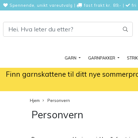
Spennende, unikt vareutvalg
|
fast frakt kr. 89,-
|
fri
GARN
GARNPAKKER
STRI
Finn garnskattene til ditt nye sommerpr
Hjem
Personvern
Personvern