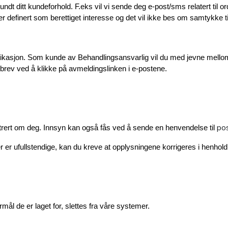
t ditt kundeforhold. F.eks vil vi sende deg e-post/sms relatert til 
r definert som berettiget interesse og det vil ikke bes om samtykke ti
ikasjon. Som kunde av Behandlingsansvarlig vil du med jevne mellomro
sbrev ved å klikke på avmeldingslinken i e-postene.
po
trert om deg. Innsyn kan også fås ved å sende en henvendelse til 
er er ufullstendige, kan du kreve at opplysningene korrigeres i henhol
ål de er laget for, slettes fra våre systemer.