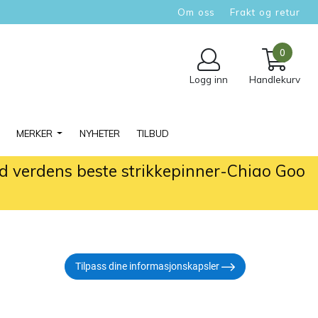
Om oss
Frakt og retur
0
Logg inn
Handlekurv
MERKER
NYHETER
TILBUD
ed verdens beste strikkepinner-Chiao Goo
Tilpass dine informasjonskapsler