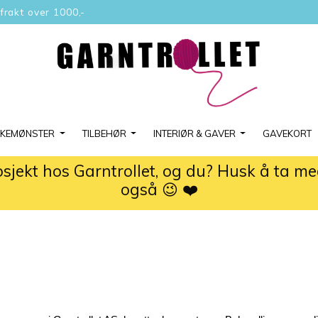
 frakt over 1000,-
KKEMØNSTER
TILBEHØR
INTERIØR & GAVER
GAVEKORT
osjekt hos Garntrollet, og du? Husk å ta m
også 😉 ❤️