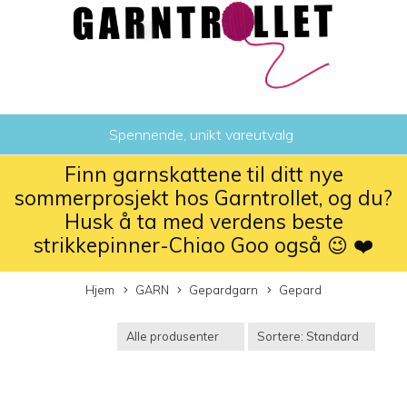
Spennende, unikt vareutvalg
Finn garnskattene til ditt nye
sommerprosjekt hos Garntrollet, og du?
Husk å ta med verdens beste
strikkepinner-Chiao Goo også 😉 ❤️
Hjem
GARN
Gepardgarn
Gepard