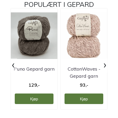
POPULÆRT I
GEPARD
‹
›
Puno Gepard garn
CottonWaves -
C
Gepard garn
129,-
93,-
Kjøp
Kjøp