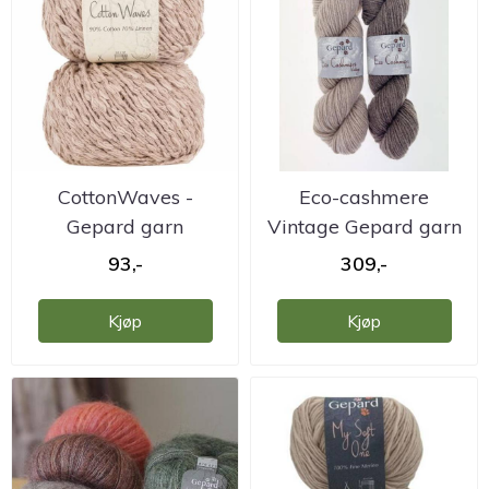
CottonWaves -
Eco-cashmere
Gepard garn
Vintage Gepard garn
93,-
309,-
Kjøp
Kjøp