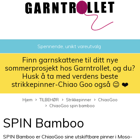
Spennende, unikt vareutvalg
Finn garnskattene til ditt nye
sommerprosjekt hos Garntrollet, og du?
Husk å ta med verdens beste
strikkepinner-Chiao Goo også 😉 ❤️
Hjem
TILBEHØR
Strikkepinner
ChiaoGoo
ChiaoGoo spin bamboo
SPIN Bamboo
SPIN Bamboo er ChiaoGoo sine utskiftbare pinner i Moso-