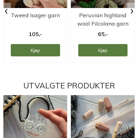
‹
›
Tweed Isager garn
Peruvian highland
wool Filcolana garn
105,-
65,-
Kjøp
Kjøp
UTVALGTE PRODUKTER