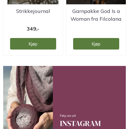
Strikkejournal
Garnpakke God Is a
Woman fra Filcolana
- design ...
349,-
Kjøp
Kjøp