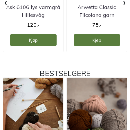
‹
›
Ask 6106 lys varmgrå
Arwetta Classic
Hillesvåg
Filcolana garn
ullvarefabrikk
120,-
75,-
Kjøp
Kjøp
BESTSELGERE