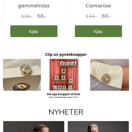
gammelrosa
Camarose
Camarose
68,-
68,-
114,-
114,-
Kjøp
Kjøp
NYHETER