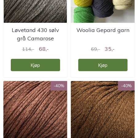
Løvetand 430 sølv
Woolia Gepard garn
grå Camarose
68,-
35,-
114,-
69,-
Kjøp
Kjøp
-40%
-40%