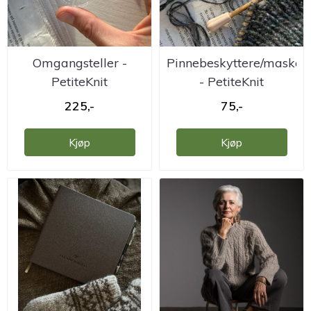
Omgangsteller -
Pinnebeskyttere/maskes
PetiteKnit
- PetiteKnit
225,-
75,-
Kjøp
Kjøp