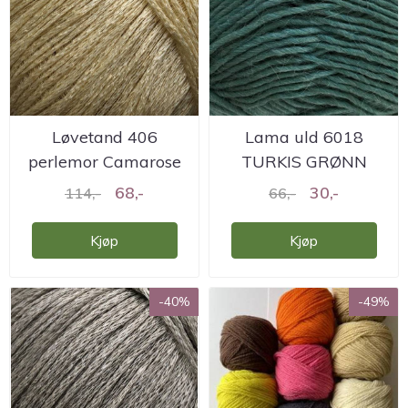
Løvetand 406
Lama uld 6018
perlemor Camarose
TURKIS GRØNN
Camarose
68,-
30,-
114,-
66,-
Kjøp
Kjøp
-40%
-49%