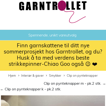
Spennende, unikt vareutvalg
Finn garnskattene til ditt nye
sommerprosjekt hos Garntrollet, og du?
Husk å ta med verdens beste
strikkepinner-Chiao Goo også 😉 ❤️
Hjem
Interiør & gaver
Smykker
Clip on pynteknapper
Clip on pynteknapper m - pk.2 stk. →
← Clip on pynteknapper k - pk.2 stk.