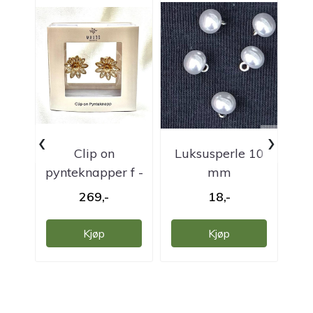
‹
›
Clip on
Luksusperle 10
Kn
pynteknapper f -
mm
pk.2 stk.
m
269,-
18,-
Kjøp
Kjøp