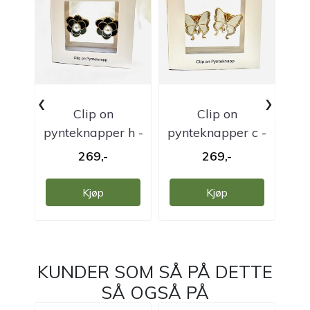
‹
›
Clip on
Clip on
pynteknapper h -
pynteknapper c -
pyn
pk.2 stk.
pk.2 stk.
269,-
269,-
Kjøp
Kjøp
KUNDER SOM SÅ PÅ DETTE
SÅ OGSÅ PÅ